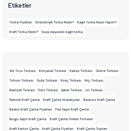
Etiketler
Torba Fiyatları
Endüstriyel Torba Nedir?
Kağıt Torba Nasıl Yapılır?
Kraft Torba Nedir?
Suya dayanıklı kağıt torba.
Süt Tozu Torbası
Kimyasal Torbası
Kakao Torbası
Gübre Torbası
Tohum Torbası
Gıda Torbası
Kireç Torbası
Alçı Torbası
Bakliyat Torbası
Derz Torbası
Şeker Torbası
Un Torbası
Naturel Kraft Çanta
Kraft Çanta İmalatçıları
Baskısız Kraft Çanta
Baskılı Kraft Çanta Fiyatları
Flat Saplı Kraft Çanta
Burgu Saplı Kraft Çanta
Kraft Çanta Üreten Firmalar
Kraft Karton Çanta
Kraft Çanta Fiyatları
Kraft Çanta Toptan