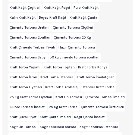
Kraft Kağıt Çeşitleri
Kraft Kağıt Poşet
Rulo Kraft Kağıt
Kalın Kraft Kağıt
Beyaz Kraft Kağıt
Kraft Kağıt Çanta
Çimento Torbası Üretimi
Çimento Torbası Ölçüleri
Çimento Torbası Ebatları
Çimento Torbası 25 Kg
Kraft Çimento Torbası Fiyatı
Hazır Çimento Torbası
Çimento Torbası Satışı
50 kg çimento torbası ebatları
Kraft Torba Yapımı
Kraft Torba Toptan
Kraft Torba Konya
Kraft Torba İzmir
Kraft Torba İstanbul
Kraft Torba İmalatçıları
Kraft Torba Fiyatları
Kraft Torba Ambalaj
İstanbul Kraft Torba
25 Kg Kraft Torba Fiyatları
Kraft Un Torbası
Çimento Torbası İmalatı
Gübre Torbası İmalatı
25 Kg Kraft Torba
Çimento Torbası Üreticileri
Kraft Çuval Fiyat
Kraft Çanta İmalatı
Kağıt Çanta İmalatı
Kağıt Un Torbası
Kağıt Fabrikası Ankara
Kağıt Fabrikası Istanbul