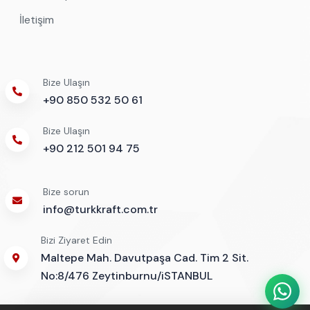
İletişim
Bize Ulaşın
+90 850 532 50 61
Bize Ulaşın
+90 212 501 94 75
Bize sorun
info@turkkraft.com.tr
Bizi Ziyaret Edin
Maltepe Mah. Davutpaşa Cad. Tim 2 Sit.
No:8/476 Zeytinburnu/iSTANBUL