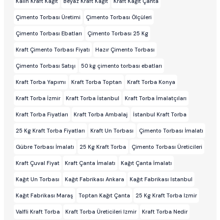
Kalın Kraft Kağıt
Beyaz Kraft Kağıt
Kraft Kağıt Çanta
Çimento Torbası Üretimi
Çimento Torbası Ölçüleri
Çimento Torbası Ebatları
Çimento Torbası 25 Kg
Kraft Çimento Torbası Fiyatı
Hazır Çimento Torbası
Çimento Torbası Satışı
50 kg çimento torbası ebatları
Kraft Torba Yapımı
Kraft Torba Toptan
Kraft Torba Konya
Kraft Torba İzmir
Kraft Torba İstanbul
Kraft Torba İmalatçıları
Kraft Torba Fiyatları
Kraft Torba Ambalaj
İstanbul Kraft Torba
25 Kg Kraft Torba Fiyatları
Kraft Un Torbası
Çimento Torbası İmalatı
Gübre Torbası İmalatı
25 Kg Kraft Torba
Çimento Torbası Üreticileri
Kraft Çuval Fiyat
Kraft Çanta İmalatı
Kağıt Çanta İmalatı
Kağıt Un Torbası
Kağıt Fabrikası Ankara
Kağıt Fabrikası Istanbul
Kağıt Fabrikası Maraş
Toptan Kağıt Çanta
25 Kg Kraft Torba Izmir
Valfli Kraft Torba
Kraft Torba Üreticileri Izmir
Kraft Torba Nedir