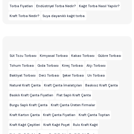
Torba Fiyatları
Endüstriyel Torba Nedir?
Kağıt Torba Nasıl Yapılır?
Kraft Torba Nedir?
Suya dayanıklı kağıt torba.
Süt Tozu Torbası
Kimyasal Torbası
Kakao Torbası
Gübre Torbası
Tohum Torbası
Gıda Torbası
Kireç Torbası
Alçı Torbası
Bakliyat Torbası
Derz Torbası
Şeker Torbası
Un Torbası
Naturel Kraft Çanta
Kraft Çanta İmalatçıları
Baskısız Kraft Çanta
Baskılı Kraft Çanta Fiyatları
Flat Saplı Kraft Çanta
Burgu Saplı Kraft Çanta
Kraft Çanta Üreten Firmalar
Kraft Karton Çanta
Kraft Çanta Fiyatları
Kraft Çanta Toptan
Kraft Kağıt Çeşitleri
Kraft Kağıt Poşet
Rulo Kraft Kağıt