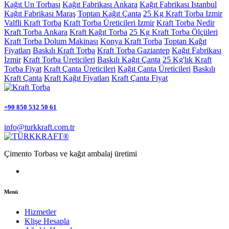
Kağıt Un Torbası
Kağıt Fabrikası Ankara
Kağıt Fabrikası Istanbul
Kağıt Fabrikası Maraş
Toptan Kağıt Çanta
25 Kg Kraft Torba Izmir
Valfli Kraft Torba
Kraft Torba Üreticileri Izmir
Kraft Torba Nedir
Kraft Torba Ankara
Kraft Kağıt Torba
25 Kg Kraft Torba Ölçüleri
Kraft Torba Dolum Makinası
Konya Kraft Torba
Toptan Kağıt
Fiyatları
Baskılı Kraft Torba
Kraft Torba Gaziantep
Kağıt Fabrikası
İzmir
Kraft Torba Üreticileri
Baskılı Kağıt Çanta
25 Kg'lık Kraft
Torba Fiyat
Kraft Çanta Üreticileri
Kağıt Çanta Üreticileri
Baskılı
Kraft Çanta
Kraft Kağıt Fiyatları
Kraft Çanta Fiyat
+90 850 532 50 61
info@turkkraft.com.tr
Çimento Torbası ve kağıt ambalaj üretimi
Menü
Hizmetler
Klişe Hesapla