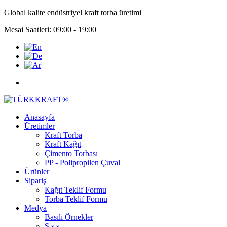
Global kalite endüstriyel kraft torba üretimi
Mesai Saatleri: 09:00 - 19:00
Anasayfa
Üretimler
Kraft Torba
Kraft Kağıt
Çimento Torbası
PP - Polipropilen Çuval
Ürünler
Sipariş
Kağıt Teklif Formu
Torba Teklif Formu
Medya
Basılı Örnekler
S.s.s