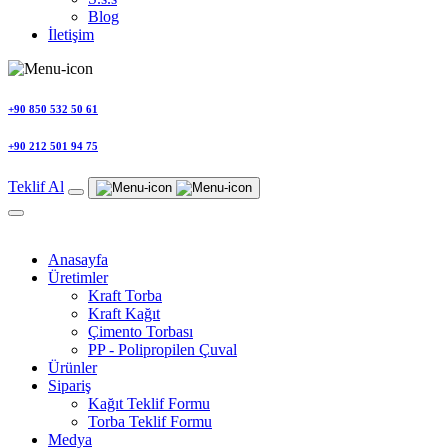
Blog
İletişim
+90 850 532 50 61
+90 212 501 94 75
Teklif Al
Anasayfa
Üretimler
Kraft Torba
Kraft Kağıt
Çimento Torbası
PP - Polipropilen Çuval
Ürünler
Sipariş
Kağıt Teklif Formu
Torba Teklif Formu
Medya