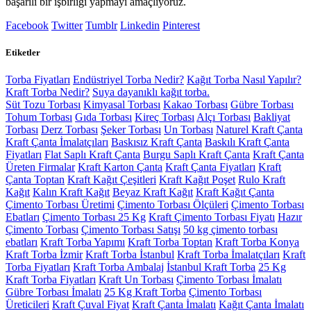
başarılı bir işbirliği yapmayı amaçlıyoruz.
Facebook
Twitter
Tumblr
Linkedin
Pinterest
Etiketler
Torba Fiyatları
Endüstriyel Torba Nedir?
Kağıt Torba Nasıl Yapılır?
Kraft Torba Nedir?
Suya dayanıklı kağıt torba.
Süt Tozu Torbası
Kimyasal Torbası
Kakao Torbası
Gübre Torbası
Tohum Torbası
Gıda Torbası
Kireç Torbası
Alçı Torbası
Bakliyat
Torbası
Derz Torbası
Şeker Torbası
Un Torbası
Naturel Kraft Çanta
Kraft Çanta İmalatçıları
Baskısız Kraft Çanta
Baskılı Kraft Çanta
Fiyatları
Flat Saplı Kraft Çanta
Burgu Saplı Kraft Çanta
Kraft Çanta
Üreten Firmalar
Kraft Karton Çanta
Kraft Çanta Fiyatları
Kraft
Çanta Toptan
Kraft Kağıt Çeşitleri
Kraft Kağıt Poşet
Rulo Kraft
Kağıt
Kalın Kraft Kağıt
Beyaz Kraft Kağıt
Kraft Kağıt Çanta
Çimento Torbası Üretimi
Çimento Torbası Ölçüleri
Çimento Torbası
Ebatları
Çimento Torbası 25 Kg
Kraft Çimento Torbası Fiyatı
Hazır
Çimento Torbası
Çimento Torbası Satışı
50 kg çimento torbası
ebatları
Kraft Torba Yapımı
Kraft Torba Toptan
Kraft Torba Konya
Kraft Torba İzmir
Kraft Torba İstanbul
Kraft Torba İmalatçıları
Kraft
Torba Fiyatları
Kraft Torba Ambalaj
İstanbul Kraft Torba
25 Kg
Kraft Torba Fiyatları
Kraft Un Torbası
Çimento Torbası İmalatı
Gübre Torbası İmalatı
25 Kg Kraft Torba
Çimento Torbası
Üreticileri
Kraft Çuval Fiyat
Kraft Çanta İmalatı
Kağıt Çanta İmalatı