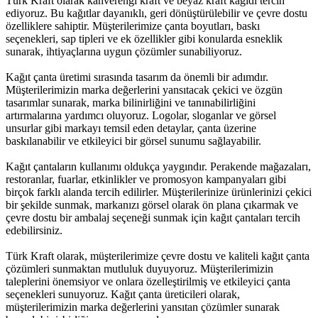
Türk Kraft olarak kahverengi kraft ve beyaz kraft kağıdı tercih
ediyoruz. Bu kağıtlar dayanıklı, geri dönüştürülebilir ve çevre dostu
özelliklere sahiptir. Müşterilerimize çanta boyutları, baskı
seçenekleri, sap tipleri ve ek özellikler gibi konularda esneklik
sunarak, ihtiyaçlarına uygun çözümler sunabiliyoruz.
Kağıt çanta üretimi sırasında tasarım da önemli bir adımdır.
Müşterilerimizin marka değerlerini yansıtacak çekici ve özgün
tasarımlar sunarak, marka bilinirliğini ve tanınabilirliğini
artırmalarına yardımcı oluyoruz. Logolar, sloganlar ve görsel
unsurlar gibi markayı temsil eden detaylar, çanta üzerine
baskılanabilir ve etkileyici bir görsel sunumu sağlayabilir.
Kağıt çantaların kullanımı oldukça yaygındır. Perakende mağazaları,
restoranlar, fuarlar, etkinlikler ve promosyon kampanyaları gibi
birçok farklı alanda tercih edilirler. Müşterilerinize ürünlerinizi çekici
bir şekilde sunmak, markanızı görsel olarak ön plana çıkarmak ve
çevre dostu bir ambalaj seçeneği sunmak için kağıt çantaları tercih
edebilirsiniz.
Türk Kraft olarak, müşterilerimize çevre dostu ve kaliteli kağıt çanta
çözümleri sunmaktan mutluluk duyuyoruz. Müşterilerimizin
taleplerini önemsiyor ve onlara özelleştirilmiş ve etkileyici çanta
seçenekleri sunuyoruz. Kağıt çanta üreticileri olarak,
müşterilerimizin marka değerlerini yansıtan çözümler sunarak