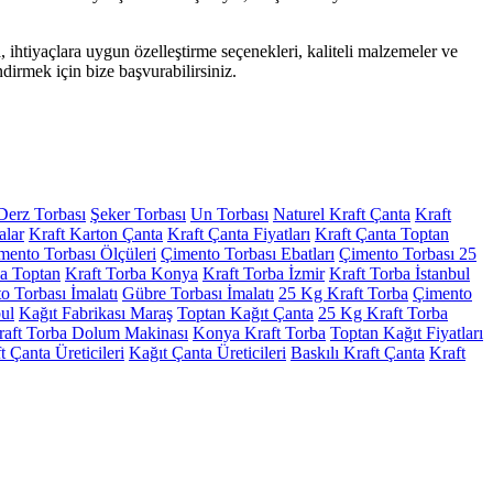
 ihtiyaçlara uygun özelleştirme seçenekleri, kaliteli malzemeler ve
dirmek için bize başvurabilirsiniz.
Derz Torbası
Şeker Torbası
Un Torbası
Naturel Kraft Çanta
Kraft
alar
Kraft Karton Çanta
Kraft Çanta Fiyatları
Kraft Çanta Toptan
mento Torbası Ölçüleri
Çimento Torbası Ebatları
Çimento Torbası 25
ba Toptan
Kraft Torba Konya
Kraft Torba İzmir
Kraft Torba İstanbul
 Torbası İmalatı
Gübre Torbası İmalatı
25 Kg Kraft Torba
Çimento
bul
Kağıt Fabrikası Maraş
Toptan Kağıt Çanta
25 Kg Kraft Torba
raft Torba Dolum Makinası
Konya Kraft Torba
Toptan Kağıt Fiyatları
t Çanta Üreticileri
Kağıt Çanta Üreticileri
Baskılı Kraft Çanta
Kraft