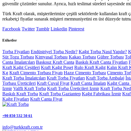
güvenilir çözümler sunulur. Ayrıca, hızlı teslimat süreleri sayesinde m
Türk Kraft olarak, müşterilerimize çeşitli sektörlerde kullanılan kraf
rekabetçi fiyatlar sunarak müşteri memnuniyetini en üst düzeyde tutma
Facebook
Twitter
Tumblr
Linkedin
Pinterest
Etiketler
Torba Fiyatları
Endüstriyel Torba Nedir?
Kağıt Torba Nasıl Yapılır?
K
Süt Tozu Torbası
Kimyasal Torbası
Kakao Torbası
Gübre Torbası
To
Çanta İmalatçıları
Baskısız Kraft Çanta
Baskılı Kraft Çanta Fiyatları
F
Kraft Kağıt Çeşitleri
Kraft Kağıt Poşet
Rulo Kraft Kağıt
Kalın Kraft 
Kg
Kraft Çimento Torbası Fiyatı
Hazır Çimento Torbası
Çimento Torb
Kraft Torba İmalatçıları
Kraft Torba Fiyatları
Kraft Torba Ambalaj
İs
Torbası Üreticileri
Kraft Çuval Fiyat
Kraft Çanta İmalatı
Kağıt Çanta 
Izmir
Valfli Kraft Torba
Kraft Torba Üreticileri Izmir
Kraft Torba Ned
Baskılı Kraft Torba
Kraft Torba Gaziantep
Kağıt Fabrikası İzmir
Kraf
Kağıt Fiyatları
Kraft Çanta Fiyat
+90 850 532 50 61
info@turkkraft.com.tr