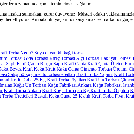
üşterilerin zamanında çanta temin etmesi sağlanır.
t çanta imalatı sunmaktan gurur duyuyoruz. Müşteri odaklı yaklaşımımızla,
yı hedefliyoruz. Ambalaj ihtiyaçlarınızı karşılamak ve markanızı güçlen
raft Torba Nedir?
Suya dayanıklı kağıt torba.
hum Torbası
Gıda Torbası
Kireç Torbası
Alçı Torbası
Bakliyat Torbası
lat Saplı Kraft Çanta
Burgu Saplı Kraft Çanta
Kraft Çanta Üreten Firm
Kağıt
Beyaz Kraft Kağıt
Kraft Kağıt Çanta
Çimento Torbası Üretimi
Çi
ası Satışı
50 kg çimento torbası ebatları
Kraft Torba Yapımı
Kraft Tor
tanbul Kraft Torba
25 Kg Kraft Torba Fiyatları
Kraft Un Torbası
Çimento
İmalatı
Kağıt Un Torbası
Kağıt Fabrikası Ankara
Kağıt Fabrikası Istan
ir
Kraft Torba Ankara
Kraft Kağıt Torba
25 Kg Kraft Torba Ölçüleri
K
t Torba Üreticileri
Baskılı Kağıt Çanta
25 Kg'lık Kraft Torba Fiyat
Kraf