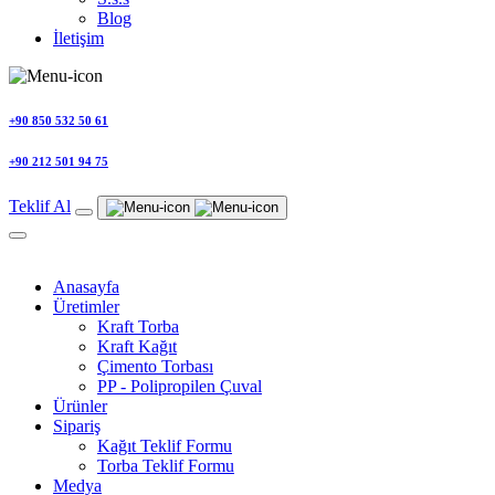
Blog
İletişim
+90 850 532 50 61
+90 212 501 94 75
Teklif Al
Anasayfa
Üretimler
Kraft Torba
Kraft Kağıt
Çimento Torbası
PP - Polipropilen Çuval
Ürünler
Sipariş
Kağıt Teklif Formu
Torba Teklif Formu
Medya