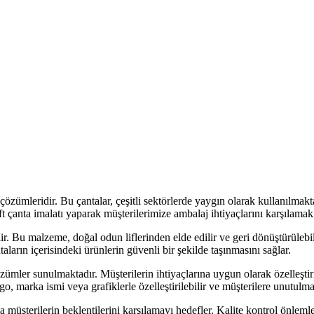
çözümleridir. Bu çantalar, çeşitli sektörlerde yaygın olarak kullanılmakt
raft çanta imalatı yaparak müşterilerimize ambalaj ihtiyaçlarını karşılam
lir. Bu malzeme, doğal odun liflerinden elde edilir ve geri dönüştürülebil
taların içerisindeki ürünlerin güvenli bir şekilde taşınmasını sağlar.
çözümler sunulmaktadır. Müşterilerin ihtiyaçlarına uygun olarak özelleşti
logo, marka ismi veya grafiklerle özelleştirilebilir ve müşterilere unutulma
yla müşterilerin beklentilerini karşılamayı hedefler. Kalite kontrol önlemle