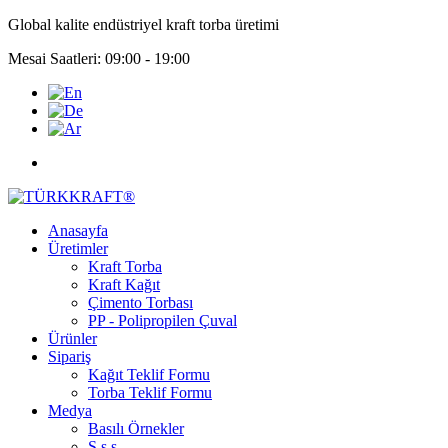
Global kalite endüstriyel kraft torba üretimi
Mesai Saatleri: 09:00 - 19:00
Anasayfa
Üretimler
Kraft Torba
Kraft Kağıt
Çimento Torbası
PP - Polipropilen Çuval
Ürünler
Sipariş
Kağıt Teklif Formu
Torba Teklif Formu
Medya
Basılı Örnekler
S.s.s