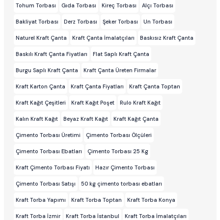
Tohum Torbası
Gıda Torbası
Kireç Torbası
Alçı Torbası
Bakliyat Torbası
Derz Torbası
Şeker Torbası
Un Torbası
Naturel Kraft Çanta
Kraft Çanta İmalatçıları
Baskısız Kraft Çanta
Baskılı Kraft Çanta Fiyatları
Flat Saplı Kraft Çanta
Burgu Saplı Kraft Çanta
Kraft Çanta Üreten Firmalar
Kraft Karton Çanta
Kraft Çanta Fiyatları
Kraft Çanta Toptan
Kraft Kağıt Çeşitleri
Kraft Kağıt Poşet
Rulo Kraft Kağıt
Kalın Kraft Kağıt
Beyaz Kraft Kağıt
Kraft Kağıt Çanta
Çimento Torbası Üretimi
Çimento Torbası Ölçüleri
Çimento Torbası Ebatları
Çimento Torbası 25 Kg
Kraft Çimento Torbası Fiyatı
Hazır Çimento Torbası
Çimento Torbası Satışı
50 kg çimento torbası ebatları
Kraft Torba Yapımı
Kraft Torba Toptan
Kraft Torba Konya
Kraft Torba İzmir
Kraft Torba İstanbul
Kraft Torba İmalatçıları