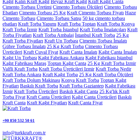
Kağıt
Kalın Kraft Kağıt
Beyaz Kraft Kağıt
Kraft Kağıt Çanta
Çimento Torbası Üretimi
Çimento Torbası Ölçüleri
Çimento Torbası
Ebatları
Çimento Torbası 25 Kg
Kraft Çimento Torbası Fiyatı
Hazır
Çimento Torbası
Çimento Torbası Satışı
50 kg çimento torbası
ebatları
Kraft Torba Yapımı
Kraft Torba Toptan
Kraft Torba Konya
Kraft Torba İzmir
Kraft Torba İstanbul
Kraft Torba İmalatçıları
Kraft
Torba Fiyatları
Kraft Torba Ambalaj
İstanbul Kraft Torba
25 Kg
Kraft Torba Fiyatları
Kraft Un Torbası
Çimento Torbası İmalatı
Gübre Torbası İmalatı
25 Kg Kraft Torba
Çimento Torbası
Üreticileri
Kraft Çuval Fiyat
Kraft Çanta İmalatı
Kağıt Çanta İmalatı
Kağıt Un Torbası
Kağıt Fabrikası Ankara
Kağıt Fabrikası Istanbul
Kağıt Fabrikası Maraş
Toptan Kağıt Çanta
25 Kg Kraft Torba Izmir
Valfli Kraft Torba
Kraft Torba Üreticileri Izmir
Kraft Torba Nedir
Kraft Torba Ankara
Kraft Kağıt Torba
25 Kg Kraft Torba Ölçüleri
Kraft Torba Dolum Makinası
Konya Kraft Torba
Toptan Kağıt
Fiyatları
Baskılı Kraft Torba
Kraft Torba Gaziantep
Kağıt Fabrikası
İzmir
Kraft Torba Üreticileri
Baskılı Kağıt Çanta
25 Kg'lık Kraft
Torba Fiyat
Kraft Çanta Üreticileri
Kağıt Çanta Üreticileri
Baskılı
Kraft Çanta
Kraft Kağıt Fiyatları
Kraft Çanta Fiyat
+90 850 532 50 61
info@turkkraft.com.tr