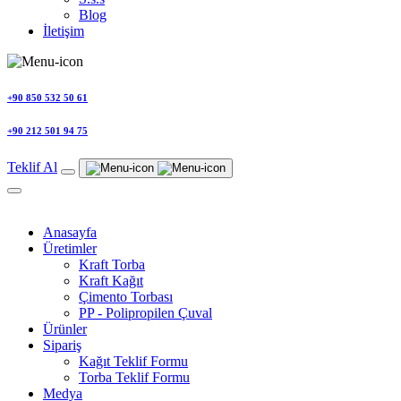
Blog
İletişim
+90 850 532 50 61
+90 212 501 94 75
Teklif Al
Anasayfa
Üretimler
Kraft Torba
Kraft Kağıt
Çimento Torbası
PP - Polipropilen Çuval
Ürünler
Sipariş
Kağıt Teklif Formu
Torba Teklif Formu
Medya