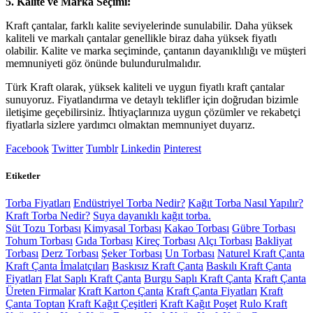
5. Kalite ve Marka Seçimi:
Kraft çantalar, farklı kalite seviyelerinde sunulabilir. Daha yüksek
kaliteli ve markalı çantalar genellikle biraz daha yüksek fiyatlı
olabilir. Kalite ve marka seçiminde, çantanın dayanıklılığı ve müşteri
memnuniyeti göz önünde bulundurulmalıdır.
Türk Kraft olarak, yüksek kaliteli ve uygun fiyatlı kraft çantalar
sunuyoruz. Fiyatlandırma ve detaylı teklifler için doğrudan bizimle
iletişime geçebilirsiniz. İhtiyaçlarınıza uygun çözümler ve rekabetçi
fiyatlarla sizlere yardımcı olmaktan memnuniyet duyarız.
Facebook
Twitter
Tumblr
Linkedin
Pinterest
Etiketler
Torba Fiyatları
Endüstriyel Torba Nedir?
Kağıt Torba Nasıl Yapılır?
Kraft Torba Nedir?
Suya dayanıklı kağıt torba.
Süt Tozu Torbası
Kimyasal Torbası
Kakao Torbası
Gübre Torbası
Tohum Torbası
Gıda Torbası
Kireç Torbası
Alçı Torbası
Bakliyat
Torbası
Derz Torbası
Şeker Torbası
Un Torbası
Naturel Kraft Çanta
Kraft Çanta İmalatçıları
Baskısız Kraft Çanta
Baskılı Kraft Çanta
Fiyatları
Flat Saplı Kraft Çanta
Burgu Saplı Kraft Çanta
Kraft Çanta
Üreten Firmalar
Kraft Karton Çanta
Kraft Çanta Fiyatları
Kraft
Çanta Toptan
Kraft Kağıt Çeşitleri
Kraft Kağıt Poşet
Rulo Kraft