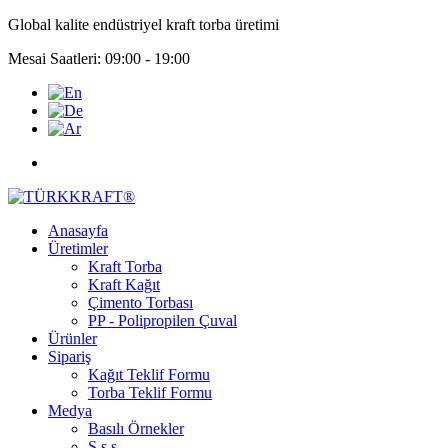
Global kalite endüstriyel kraft torba üretimi
Mesai Saatleri: 09:00 - 19:00
Anasayfa
Üretimler
Kraft Torba
Kraft Kağıt
Çimento Torbası
PP - Polipropilen Çuval
Ürünler
Sipariş
Kağıt Teklif Formu
Torba Teklif Formu
Medya
Basılı Örnekler
S.s.s