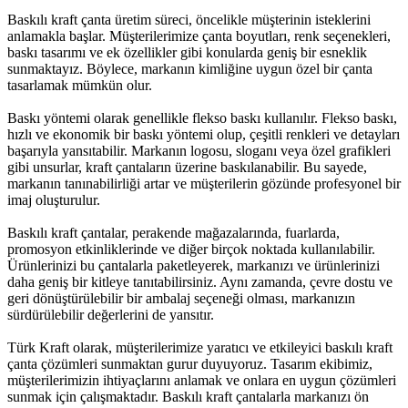
Baskılı kraft çanta üretim süreci, öncelikle müşterinin isteklerini
anlamakla başlar. Müşterilerimize çanta boyutları, renk seçenekleri,
baskı tasarımı ve ek özellikler gibi konularda geniş bir esneklik
sunmaktayız. Böylece, markanın kimliğine uygun özel bir çanta
tasarlamak mümkün olur.
Baskı yöntemi olarak genellikle flekso baskı kullanılır. Flekso baskı,
hızlı ve ekonomik bir baskı yöntemi olup, çeşitli renkleri ve detayları
başarıyla yansıtabilir. Markanın logosu, sloganı veya özel grafikleri
gibi unsurlar, kraft çantaların üzerine baskılanabilir. Bu sayede,
markanın tanınabilirliği artar ve müşterilerin gözünde profesyonel bir
imaj oluşturulur.
Baskılı kraft çantalar, perakende mağazalarında, fuarlarda,
promosyon etkinliklerinde ve diğer birçok noktada kullanılabilir.
Ürünlerinizi bu çantalarla paketleyerek, markanızı ve ürünlerinizi
daha geniş bir kitleye tanıtabilirsiniz. Aynı zamanda, çevre dostu ve
geri dönüştürülebilir bir ambalaj seçeneği olması, markanızın
sürdürülebilir değerlerini de yansıtır.
Türk Kraft olarak, müşterilerimize yaratıcı ve etkileyici baskılı kraft
çanta çözümleri sunmaktan gurur duyuyoruz. Tasarım ekibimiz,
müşterilerimizin ihtiyaçlarını anlamak ve onlara en uygun çözümleri
sunmak için çalışmaktadır. Baskılı kraft çantalarla markanızı ön