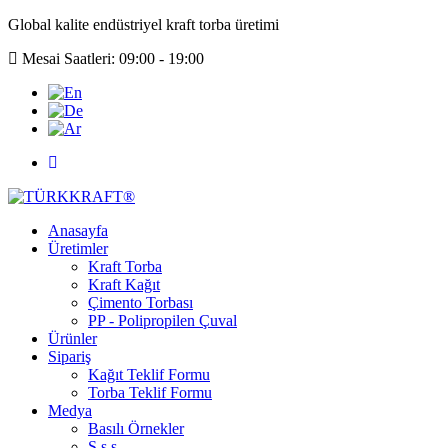
Global kalite endüstriyel kraft torba üretimi
Mesai Saatleri: 09:00 - 19:00
Anasayfa
Üretimler
Kraft Torba
Kraft Kağıt
Çimento Torbası
PP - Polipropilen Çuval
Ürünler
Sipariş
Kağıt Teklif Formu
Torba Teklif Formu
Medya
Basılı Örnekler
S.s.s