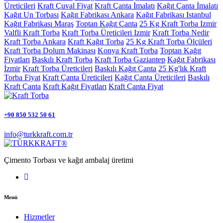
Üreticileri
Kraft Çuval Fiyat
Kraft Çanta İmalatı
Kağıt Çanta İmalatı
Kağıt Un Torbası
Kağıt Fabrikası Ankara
Kağıt Fabrikası Istanbul
Kağıt Fabrikası Maraş
Toptan Kağıt Çanta
25 Kg Kraft Torba Izmir
Valfli Kraft Torba
Kraft Torba Üreticileri Izmir
Kraft Torba Nedir
Kraft Torba Ankara
Kraft Kağıt Torba
25 Kg Kraft Torba Ölçüleri
Kraft Torba Dolum Makinası
Konya Kraft Torba
Toptan Kağıt
Fiyatları
Baskılı Kraft Torba
Kraft Torba Gaziantep
Kağıt Fabrikası
İzmir
Kraft Torba Üreticileri
Baskılı Kağıt Çanta
25 Kg'lık Kraft
Torba Fiyat
Kraft Çanta Üreticileri
Kağıt Çanta Üreticileri
Baskılı
Kraft Çanta
Kraft Kağıt Fiyatları
Kraft Çanta Fiyat
+90 850 532 50 61
info@turkkraft.com.tr
Çimento Torbası ve kağıt ambalaj üretimi
Menü
Hizmetler