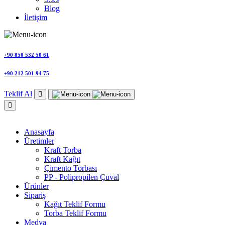
Blog
İletişim
+90 850 532 50 61
+90 212 501 94 75
Teklif Al
Anasayfa
Üretimler
Kraft Torba
Kraft Kağıt
Çimento Torbası
PP - Polipropilen Çuval
Ürünler
Sipariş
Kağıt Teklif Formu
Torba Teklif Formu
Medya