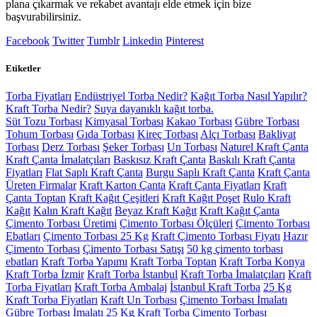
plana çıkarmak ve rekabet avantajı elde etmek için bize
başvurabilirsiniz.
Facebook
Twitter
Tumblr
Linkedin
Pinterest
Etiketler
Torba Fiyatları
Endüstriyel Torba Nedir?
Kağıt Torba Nasıl Yapılır?
Kraft Torba Nedir?
Suya dayanıklı kağıt torba.
Süt Tozu Torbası
Kimyasal Torbası
Kakao Torbası
Gübre Torbası
Tohum Torbası
Gıda Torbası
Kireç Torbası
Alçı Torbası
Bakliyat
Torbası
Derz Torbası
Şeker Torbası
Un Torbası
Naturel Kraft Çanta
Kraft Çanta İmalatçıları
Baskısız Kraft Çanta
Baskılı Kraft Çanta
Fiyatları
Flat Saplı Kraft Çanta
Burgu Saplı Kraft Çanta
Kraft Çanta
Üreten Firmalar
Kraft Karton Çanta
Kraft Çanta Fiyatları
Kraft
Çanta Toptan
Kraft Kağıt Çeşitleri
Kraft Kağıt Poşet
Rulo Kraft
Kağıt
Kalın Kraft Kağıt
Beyaz Kraft Kağıt
Kraft Kağıt Çanta
Çimento Torbası Üretimi
Çimento Torbası Ölçüleri
Çimento Torbası
Ebatları
Çimento Torbası 25 Kg
Kraft Çimento Torbası Fiyatı
Hazır
Çimento Torbası
Çimento Torbası Satışı
50 kg çimento torbası
ebatları
Kraft Torba Yapımı
Kraft Torba Toptan
Kraft Torba Konya
Kraft Torba İzmir
Kraft Torba İstanbul
Kraft Torba İmalatçıları
Kraft
Torba Fiyatları
Kraft Torba Ambalaj
İstanbul Kraft Torba
25 Kg
Kraft Torba Fiyatları
Kraft Un Torbası
Çimento Torbası İmalatı
Gübre Torbası İmalatı
25 Kg Kraft Torba
Çimento Torbası