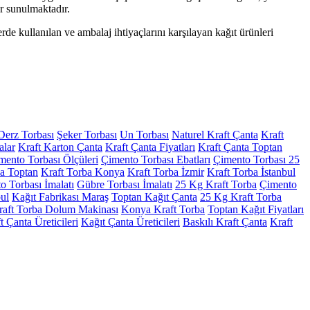
ler sunulmaktadır.
erde kullanılan ve ambalaj ihtiyaçlarını karşılayan kağıt ürünleri
Derz Torbası
Şeker Torbası
Un Torbası
Naturel Kraft Çanta
Kraft
alar
Kraft Karton Çanta
Kraft Çanta Fiyatları
Kraft Çanta Toptan
mento Torbası Ölçüleri
Çimento Torbası Ebatları
Çimento Torbası 25
ba Toptan
Kraft Torba Konya
Kraft Torba İzmir
Kraft Torba İstanbul
 Torbası İmalatı
Gübre Torbası İmalatı
25 Kg Kraft Torba
Çimento
bul
Kağıt Fabrikası Maraş
Toptan Kağıt Çanta
25 Kg Kraft Torba
raft Torba Dolum Makinası
Konya Kraft Torba
Toptan Kağıt Fiyatları
t Çanta Üreticileri
Kağıt Çanta Üreticileri
Baskılı Kraft Çanta
Kraft