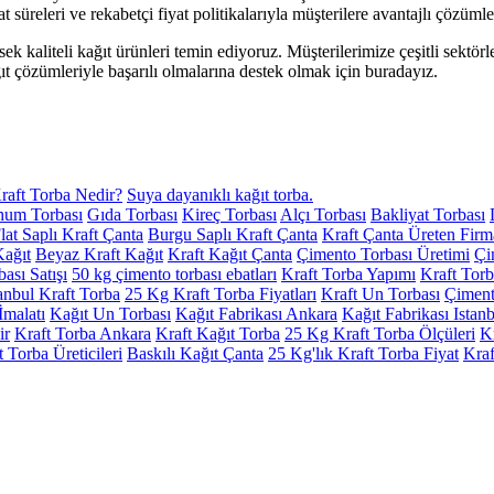
mat süreleri ve rekabetçi fiyat politikalarıyla müşterilere avantajlı çözüm
ek kaliteli kağıt ürünleri temin ediyoruz. Müşterilerimize çeşitli sektörl
ğıt çözümleriyle başarılı olmalarına destek olmak için buradayız.
raft Torba Nedir?
Suya dayanıklı kağıt torba.
hum Torbası
Gıda Torbası
Kireç Torbası
Alçı Torbası
Bakliyat Torbası
lat Saplı Kraft Çanta
Burgu Saplı Kraft Çanta
Kraft Çanta Üreten Firm
Kağıt
Beyaz Kraft Kağıt
Kraft Kağıt Çanta
Çimento Torbası Üretimi
Çi
ası Satışı
50 kg çimento torbası ebatları
Kraft Torba Yapımı
Kraft Tor
tanbul Kraft Torba
25 Kg Kraft Torba Fiyatları
Kraft Un Torbası
Çimento
İmalatı
Kağıt Un Torbası
Kağıt Fabrikası Ankara
Kağıt Fabrikası Istan
ir
Kraft Torba Ankara
Kraft Kağıt Torba
25 Kg Kraft Torba Ölçüleri
K
t Torba Üreticileri
Baskılı Kağıt Çanta
25 Kg'lık Kraft Torba Fiyat
Kraf