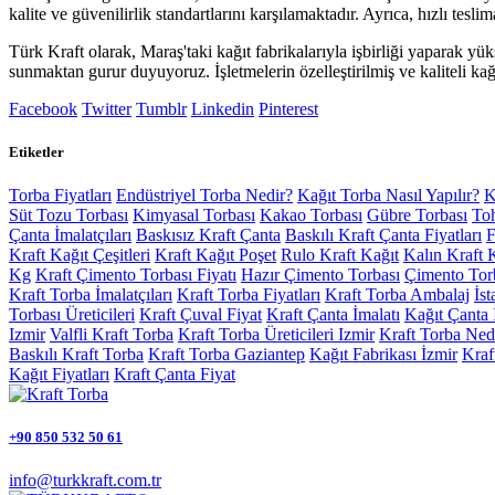
kalite ve güvenilirlik standartlarını karşılamaktadır. Ayrıca, hızlı tesli
Türk Kraft olarak, Maraş'taki kağıt fabrikalarıyla işbirliği yaparak yüks
sunmaktan gurur duyuyoruz. İşletmelerin özelleştirilmiş ve kaliteli ka
Facebook
Twitter
Tumblr
Linkedin
Pinterest
Etiketler
Torba Fiyatları
Endüstriyel Torba Nedir?
Kağıt Torba Nasıl Yapılır?
K
Süt Tozu Torbası
Kimyasal Torbası
Kakao Torbası
Gübre Torbası
To
Çanta İmalatçıları
Baskısız Kraft Çanta
Baskılı Kraft Çanta Fiyatları
F
Kraft Kağıt Çeşitleri
Kraft Kağıt Poşet
Rulo Kraft Kağıt
Kalın Kraft 
Kg
Kraft Çimento Torbası Fiyatı
Hazır Çimento Torbası
Çimento Torb
Kraft Torba İmalatçıları
Kraft Torba Fiyatları
Kraft Torba Ambalaj
İs
Torbası Üreticileri
Kraft Çuval Fiyat
Kraft Çanta İmalatı
Kağıt Çanta 
Izmir
Valfli Kraft Torba
Kraft Torba Üreticileri Izmir
Kraft Torba Ned
Baskılı Kraft Torba
Kraft Torba Gaziantep
Kağıt Fabrikası İzmir
Kraf
Kağıt Fiyatları
Kraft Çanta Fiyat
+90 850 532 50 61
info@turkkraft.com.tr