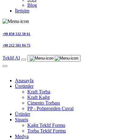
Blog
İletişim
+90 850 532 50 61
+90 212 501 94 75
Teklif Al
Anasayfa
Üretimler
Kraft Torba
Kraft Kağıt
Çimento Torbası
PP - Polipropilen Çuval
Ürünler
Sipariş
Kağıt Teklif Formu
Torba Teklif Formu
Medya