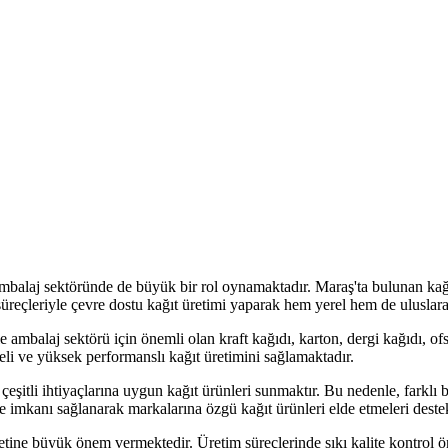
balaj sektöründe de büyük bir rol oynamaktadır. Maraş'ta bulunan kağıt fa
 süreçleriyle çevre dostu kağıt üretimi yaparak hem yerel hem de uluslar
ikle ambalaj sektörü için önemli olan kraft kağıdı, karton, dergi kağıdı, o
teli ve yüksek performanslı kağıt üretimini sağlamaktadır.
 çeşitli ihtiyaçlarına uygun kağıt ürünleri sunmaktır. Bu nedenle, farklı 
me imkanı sağlanarak markalarına özgü kağıt ürünleri elde etmeleri dest
yetine büyük önem vermektedir. Üretim süreçlerinde sıkı kalite kontrol ön