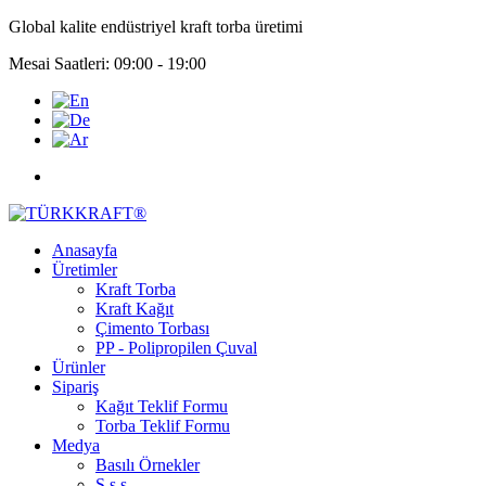
Global kalite endüstriyel kraft torba üretimi
Mesai Saatleri: 09:00 - 19:00
Anasayfa
Üretimler
Kraft Torba
Kraft Kağıt
Çimento Torbası
PP - Polipropilen Çuval
Ürünler
Sipariş
Kağıt Teklif Formu
Torba Teklif Formu
Medya
Basılı Örnekler
S.s.s