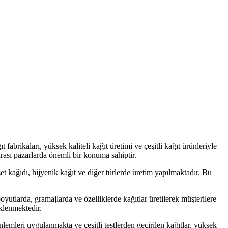
brikaları, yüksek kaliteli kağıt üretimi ve çeşitli kağıt ürünleriyle
arası pazarlarda önemli bir konuma sahiptir.
fset kağıdı, hijyenik kağıt ve diğer türlerde üretim yapılmaktadır. Bu
boyutlarda, gramajlarda ve özelliklerde kağıtlar üretilerek müşterilere
eklenmektedir.
lemleri uygulanmakta ve çeşitli testlerden geçirilen kağıtlar, yüksek