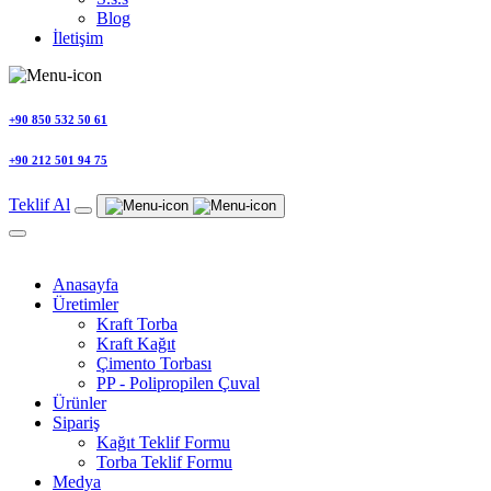
Blog
İletişim
+90 850 532 50 61
+90 212 501 94 75
Teklif Al
Anasayfa
Üretimler
Kraft Torba
Kraft Kağıt
Çimento Torbası
PP - Polipropilen Çuval
Ürünler
Sipariş
Kağıt Teklif Formu
Torba Teklif Formu
Medya