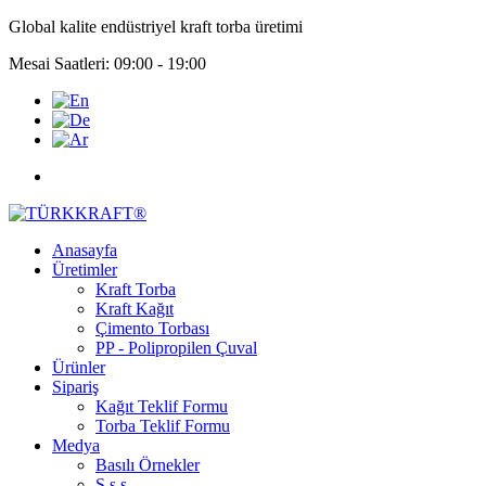
Global kalite endüstriyel kraft torba üretimi
Mesai Saatleri: 09:00 - 19:00
Anasayfa
Üretimler
Kraft Torba
Kraft Kağıt
Çimento Torbası
PP - Polipropilen Çuval
Ürünler
Sipariş
Kağıt Teklif Formu
Torba Teklif Formu
Medya
Basılı Örnekler
S.s.s