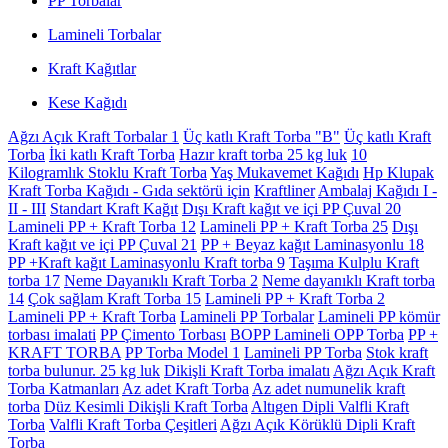
PP Torbalar
Lamineli Torbalar
Kraft Kağıtlar
Kese Kağıdı
Ağzı Açık Kraft Torbalar 1
Üç katlı Kraft Torba "B"
Üç katlı Kraft
Torba
İki katlı Kraft Torba
Hazır kraft torba 25 kg luk
10
Kilogramlık Stoklu Kraft Torba
Yaş Mukavemet Kağıdı
Hp Klupak
Kraft Torba Kağıdı - Gıda sektörü için
Kraftliner
Ambalaj Kağıdı I -
II - III
Standart Kraft Kağıt
Dışı Kraft kağıt ve içi PP Çuval 20
Lamineli PP + Kraft Torba 12
Lamineli PP + Kraft Torba 25
Dışı
Kraft kağıt ve içi PP Çuval 21
PP + Beyaz kağıt Laminasyonlu 18
PP +Kraft kağıt Laminasyonlu Kraft torba 9
Taşıma Kulplu Kraft
torba 17
Neme Dayanıklı Kraft Torba 2
Neme dayanıklı Kraft torba
14
Çok sağlam Kraft Torba 15
Lamineli PP + Kraft Torba 2
Lamineli PP + Kraft Torba
Lamineli PP Torbalar
Lamineli PP kömür
torbası imalati
PP Çimento Torbası
BOPP Lamineli OPP Torba
PP +
KRAFT TORBA
PP Torba Model 1
Lamineli PP Torba
Stok kraft
torba bulunur. 25 kg luk
Dikişli Kraft Torba imalatı
Ağzı Açık Kraft
Torba Katmanları
Az adet Kraft Torba
Az adet numunelik kraft
torba
Düz Kesimli Dikişli Kraft Torba
Altıgen Dipli Valfli Kraft
Torba
Valfli Kraft Torba Çeşitleri
Ağzı Açık Körüklü Dipli Kraft
Torba