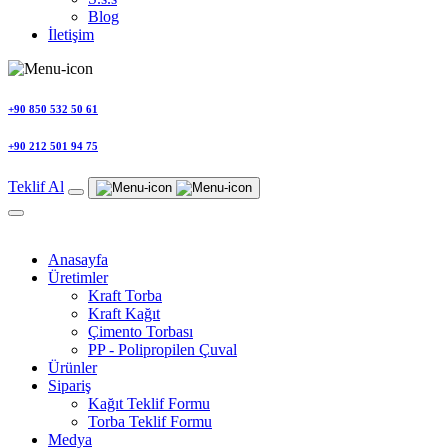
Blog
İletişim
+90 850 532 50 61
+90 212 501 94 75
Teklif Al
Anasayfa
Üretimler
Kraft Torba
Kraft Kağıt
Çimento Torbası
PP - Polipropilen Çuval
Ürünler
Sipariş
Kağıt Teklif Formu
Torba Teklif Formu
Medya