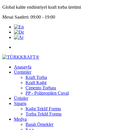
Global kalite endüstriyel kraft torba üretimi
Mesai Saatleri: 09:00 - 19:00
Anasayfa
Üretimler
Kraft Torba
Kraft Kağıt
Çimento Torbası
PP - Polipropilen Çuval
Ürünler
Sipariş
Kağıt Teklif Formu
Torba Teklif Formu
Medya
Basılı Örnekler
S.s.s