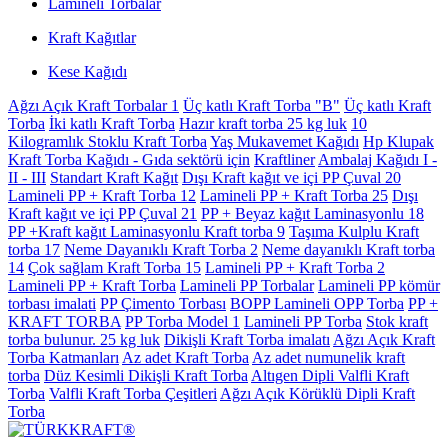
Lamineli Torbalar
Kraft Kağıtlar
Kese Kağıdı
Ağzı Açık Kraft Torbalar 1
Üç katlı Kraft Torba "B"
Üç katlı Kraft
Torba
İki katlı Kraft Torba
Hazır kraft torba 25 kg luk
10
Kilogramlık Stoklu Kraft Torba
Yaş Mukavemet Kağıdı
Hp Klupak
Kraft Torba Kağıdı - Gıda sektörü için
Kraftliner
Ambalaj Kağıdı I -
II - III
Standart Kraft Kağıt
Dışı Kraft kağıt ve içi PP Çuval 20
Lamineli PP + Kraft Torba 12
Lamineli PP + Kraft Torba 25
Dışı
Kraft kağıt ve içi PP Çuval 21
PP + Beyaz kağıt Laminasyonlu 18
PP +Kraft kağıt Laminasyonlu Kraft torba 9
Taşıma Kulplu Kraft
torba 17
Neme Dayanıklı Kraft Torba 2
Neme dayanıklı Kraft torba
14
Çok sağlam Kraft Torba 15
Lamineli PP + Kraft Torba 2
Lamineli PP + Kraft Torba
Lamineli PP Torbalar
Lamineli PP kömür
torbası imalati
PP Çimento Torbası
BOPP Lamineli OPP Torba
PP +
KRAFT TORBA
PP Torba Model 1
Lamineli PP Torba
Stok kraft
torba bulunur. 25 kg luk
Dikişli Kraft Torba imalatı
Ağzı Açık Kraft
Torba Katmanları
Az adet Kraft Torba
Az adet numunelik kraft
torba
Düz Kesimli Dikişli Kraft Torba
Altıgen Dipli Valfli Kraft
Torba
Valfli Kraft Torba Çeşitleri
Ağzı Açık Körüklü Dipli Kraft
Torba