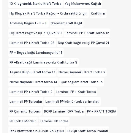
10 Kilogramlık Stoklu Kraft Torba
Yaş Mukavemet Kağıdı
Hp Klupak Kraft Torba Kağıdı - Gıda sektörü için
Kraftliner
Ambalaj Kağıdı I - II - III
Standart Kraft Kağıt
Dışı Kraft kağıt ve içi PP Çuval 20
Lamineli PP + Kraft Torba 12
Lamineli PP + Kraft Torba 25
Dışı Kraft kağıt ve içi PP Çuval 21
PP + Beyaz kağıt Laminasyonlu 18
PP +Kraft kağıt Laminasyonlu Kraft torba 9
Taşıma Kulplu Kraft torba 17
Neme Dayanıklı Kraft Torba 2
Neme dayanıklı Kraft torba 14
Çok sağlam Kraft Torba 15
Lamineli PP + Kraft Torba 2
Lamineli PP + Kraft Torba
Lamineli PP Torbalar
Lamineli PP kömür torbası imalati
PP Çimento Torbası
BOPP Lamineli OPP Torba
PP + KRAFT TORBA
PP Torba Model 1
Lamineli PP Torba
Stok kraft torba bulunur. 25 kg luk
Dikişli Kraft Torba imalatı