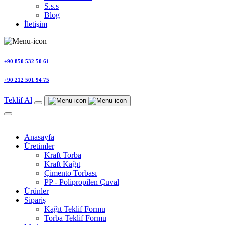
S.s.s
Blog
İletişim
+90 850 532 50 61
+90 212 501 94 75
Teklif Al
Anasayfa
Üretimler
Kraft Torba
Kraft Kağıt
Çimento Torbası
PP - Polipropilen Çuval
Ürünler
Sipariş
Kağıt Teklif Formu
Torba Teklif Formu