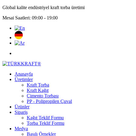
Global kalite endüstriyel kraft torba üretimi
Mesai Saatleri: 09:00 - 19:00
Anasayfa
Üretimler
Kraft Torba
Kraft Kağıt
Çimento Torbası
PP - Polipropilen Çuval
Ürünler
Sipariş
Kağıt Teklif Formu
Torba Teklif Formu
Medya
Basılı Örnekler