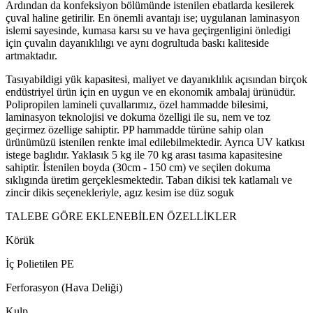
Ardından da konfeksiyon bölümünde istenilen ebatlarda kesilerek
çuval haline getirilir. En önemli avantajı ise; uygulanan laminasyon
islemi sayesinde, kumasa karsı su ve hava geçirgenligini önledigi
için çuvalın dayanıklılıgı ve aynı dogrultuda baskı kaliteside
artmaktadır.
Tasıyabildigi yük kapasitesi, maliyet ve dayanıklılık açısından birçok
endüstriyel ürün için en uygun ve en ekonomik ambalaj ürünüdür.
Polipropilen lamineli çuvallarımız, özel hammadde bilesimi,
laminasyon teknolojisi ve dokuma özelligi ile su, nem ve toz
geçirmez özellige sahiptir. PP hammadde türüne sahip olan
ürünümüzü istenilen renkte imal edilebilmektedir. Ayrıca UV katkısı
istege baglıdır. Yaklasık 5 kg ile 70 kg arası tasıma kapasitesine
sahiptir. İstenilen boyda (30cm - 150 cm) ve seçilen dokuma
sıklıgında üretim gerçeklesmektedir. Taban dikisi tek katlamalı ve
zincir dikis seçenekleriyle, agız kesim ise düz soguk
TALEBE GÖRE EKLENEBİLEN ÖZELLİKLER
Körük
İç Polietilen PE
Ferforasyon (Hava Deliği)
Kulp