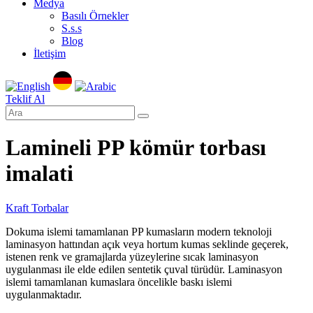
Medya
Basılı Örnekler
S.s.s
Blog
İletişim
Teklif Al
Lamineli PP kömür torbası
imalati
Kraft Torbalar
Dokuma islemi tamamlanan PP kumasların modern teknoloji
laminasyon hattından açık veya hortum kumas seklinde geçerek,
istenen renk ve gramajlarda yüzeylerine sıcak laminasyon
uygulanması ile elde edilen sentetik çuval türüdür. Laminasyon
islemi tamamlanan kumaslara öncelikle baskı islemi
uygulanmaktadır.