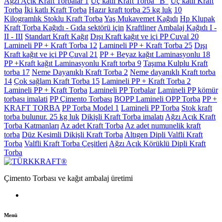
Ağzı Açık Kraft Torbalar 1
Üç katlı Kraft Torba "B"
Üç katlı Kraft
Torba
İki katlı Kraft Torba
Hazır kraft torba 25 kg luk
10
Kilogramlık Stoklu Kraft Torba
Yaş Mukavemet Kağıdı
Hp Klupak
Kraft Torba Kağıdı - Gıda sektörü için
Kraftliner
Ambalaj Kağıdı I -
II - III
Standart Kraft Kağıt
Dışı Kraft kağıt ve içi PP Çuval 20
Lamineli PP + Kraft Torba 12
Lamineli PP + Kraft Torba 25
Dışı
Kraft kağıt ve içi PP Çuval 21
PP + Beyaz kağıt Laminasyonlu 18
PP +Kraft kağıt Laminasyonlu Kraft torba 9
Taşıma Kulplu Kraft
torba 17
Neme Dayanıklı Kraft Torba 2
Neme dayanıklı Kraft torba
14
Çok sağlam Kraft Torba 15
Lamineli PP + Kraft Torba 2
Lamineli PP + Kraft Torba
Lamineli PP Torbalar
Lamineli PP kömür
torbası imalati
PP Çimento Torbası
BOPP Lamineli OPP Torba
PP +
KRAFT TORBA
PP Torba Model 1
Lamineli PP Torba
Stok kraft
torba bulunur. 25 kg luk
Dikişli Kraft Torba imalatı
Ağzı Açık Kraft
Torba Katmanları
Az adet Kraft Torba
Az adet numunelik kraft
torba
Düz Kesimli Dikişli Kraft Torba
Altıgen Dipli Valfli Kraft
Torba
Valfli Kraft Torba Çeşitleri
Ağzı Açık Körüklü Dipli Kraft
Torba
Çimento Torbası ve kağıt ambalaj üretimi
Menü