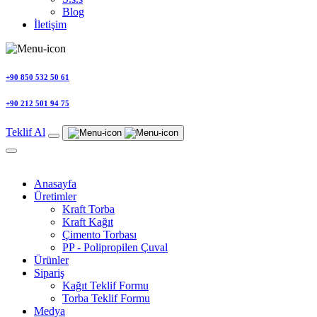
Blog
İletişim
+90 850 532 50 61
+90 212 501 94 75
Teklif Al
Anasayfa
Üretimler
Kraft Torba
Kraft Kağıt
Çimento Torbası
PP - Polipropilen Çuval
Ürünler
Sipariş
Kağıt Teklif Formu
Torba Teklif Formu
Medya