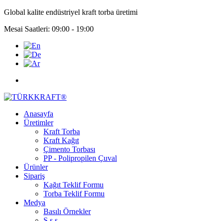
Global kalite endüstriyel kraft torba üretimi
Mesai Saatleri: 09:00 - 19:00
Anasayfa
Üretimler
Kraft Torba
Kraft Kağıt
Çimento Torbası
PP - Polipropilen Çuval
Ürünler
Sipariş
Kağıt Teklif Formu
Torba Teklif Formu
Medya
Basılı Örnekler
S.s.s