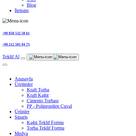
Blog
İletişim
+90 850 532 50 61
+90 212 501 94 75
Teklif Al
Anasayfa
Üretimler
Kraft Torba
Kraft Kağıt
Çimento Torbası
PP - Polipropilen Çuval
Ürünler
Sipariş
Kağıt Teklif Formu
Torba Teklif Formu
Medya