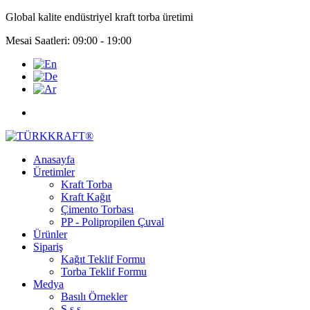
Global kalite endüstriyel kraft torba üretimi
Mesai Saatleri: 09:00 - 19:00
Anasayfa
Üretimler
Kraft Torba
Kraft Kağıt
Çimento Torbası
PP - Polipropilen Çuval
Ürünler
Sipariş
Kağıt Teklif Formu
Torba Teklif Formu
Medya
Basılı Örnekler
S.s.s