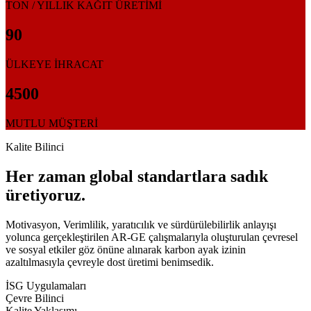
TON / YILLIK KAĞIT ÜRETİMİ
90
ÜLKEYE İHRACAT
4500
MUTLU MÜŞTERİ
Kalite Bilinci
Her zaman global standartlara sadık
üretiyoruz.
Motivasyon, Verimlilik, yaratıcılık ve sürdürülebilirlik anlayışı
yolunca gerçekleştirilen AR-GE çalışmalarıyla oluşturulan çevresel
ve sosyal etkiler göz önüne alınarak karbon ayak izinin
azaltılmasıyla çevreyle dost üretimi benimsedik.
İSG Uygulamaları
Çevre Bilinci
Kalite Yaklaşımı