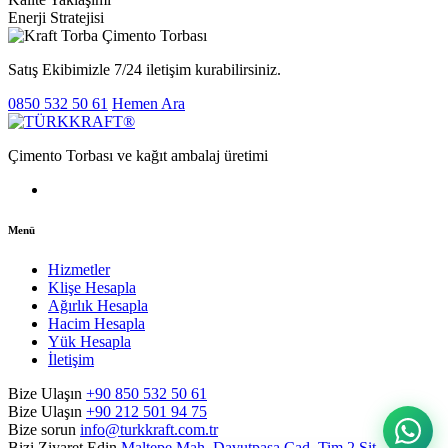
Enerji Stratejisi
Satış Ekibimizle 7/24 iletişim kurabilirsiniz.
0850 532 50 61
Hemen Ara
Çimento Torbası ve kağıt ambalaj üretimi
Menü
Hizmetler
Klişe Hesapla
Ağırlık Hesapla
Hacim Hesapla
Yük Hesapla
İletişim
Bize Ulaşın
+90 850 532 50 61
Bize Ulaşın
+90 212 501 94 75
Bize sorun
info@turkkraft.com.tr
Bizi Ziyaret Edin
Maltepe Mah. Davutpaşa Cad. Tim 2 Sit.