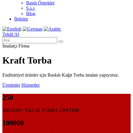
Basılı Örnekler
S.s.s
Blog
İletişim
Teklif Al
İmalatçı Firma
Kraft Torba
Endüstriyel ürünler için Baskılı Kağıt Torba imalatı yapıyoruz.
Üretimler
Hizmetler
250
MİLYON / YILLIK TORBA ÜRETİMİ
100000