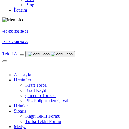
Blog
İletişim
+90 850 532 50 61
+90 212 501 94 75
Teklif Al
Anasayfa
Üretimler
Kraft Torba
Kraft Kağıt
Çimento Torbası
PP - Polipropilen Çuval
Ürünler
Sipariş
Kağıt Teklif Formu
Torba Teklif Formu
Medya