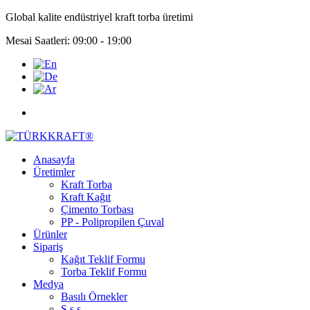
Global kalite endüstriyel kraft torba üretimi
Mesai Saatleri: 09:00 - 19:00
Anasayfa
Üretimler
Kraft Torba
Kraft Kağıt
Çimento Torbası
PP - Polipropilen Çuval
Ürünler
Sipariş
Kağıt Teklif Formu
Torba Teklif Formu
Medya
Basılı Örnekler
S.s.s